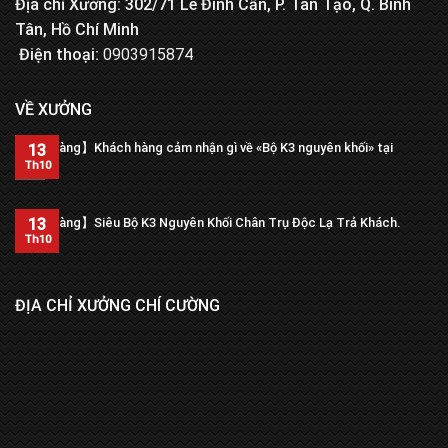
Địa chỉ Xưởng: 302/71 Lê Đình Cẩn, P. Tân Tạo, Q. Bình
Tân, Hồ Chí Minh
Điện thoại:
0903915874
VỀ XƯỞNG
【Trả hàng】Khách hàng cảm nhận gì về «Bộ K3 nguyên khối» tại
13
xưởng?
Th10
13
【Trả hàng】Siêu Bộ K3 Nguyên Khối Chân Trụ Độc Lạ Trả Khách.
Th10
ĐỊA CHỈ XƯỞNG CHÍ CƯỜNG