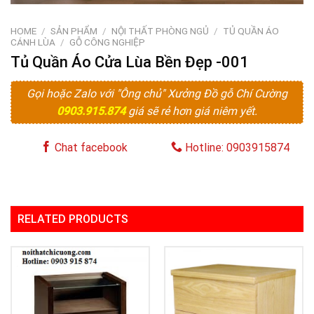
HOME
/
SẢN PHẨM
/
NỘI THẤT PHÒNG NGỦ
/
TỦ QUẦN ÁO
CÁNH LÙA
/
GỖ CÔNG NGHIỆP
Tủ Quần Áo Cửa Lùa Bền Đẹp -001
Gọi hoặc Zalo với "Ông chủ" Xưởng Đồ gỗ Chí Cường
0903.915.874
giá sẽ rẻ hơn giá niêm yết.
Chat facebook
Hotline: 0903915874
RELATED PRODUCTS