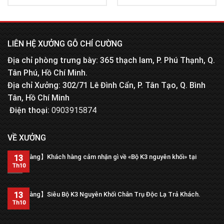
LIÊN HỆ XƯỞNG GỖ CHÍ CƯỜNG
Địa chỉ phòng trưng bày: 365 thạch lam, P. Phú Thạnh, Q.
Tân Phú, Hồ Chí Minh.
Địa chỉ Xưởng: 302/71 Lê Đình Cẩn, P. Tân Tạo, Q. Bình
Tân, Hồ Chí Minh
Điện thoại:
0903915874
VỀ XƯỞNG
【Trả hàng】Khách hàng cảm nhận gì về «Bộ K3 nguyên khối» tại
13
xưởng?
Th10
13
【Trả hàng】Siêu Bộ K3 Nguyên Khối Chân Trụ Độc Lạ Trả Khách.
Th10