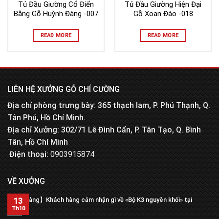
Tủ Đầu Giường Cổ Điển
Tủ Đầu Giường Hiện Đại
Bằng Gỗ Huỳnh Đàng -007
Gỗ Xoan Đào -018
READ MORE
READ MORE
LIÊN HỆ XƯỞNG GỖ CHÍ CƯỜNG
Địa chỉ phòng trưng bày: 365 thạch lam, P. Phú Thạnh, Q.
Tân Phú, Hồ Chí Minh.
Địa chỉ Xưởng: 302/71 Lê Đình Cẩn, P. Tân Tạo, Q. Bình
Tân, Hồ Chí Minh
Điện thoại:
0903915874
VỀ XƯỞNG
【Trả hàng】Khách hàng cảm nhận gì về «Bộ K3 nguyên khối» tại
13
xưởng?
Th10