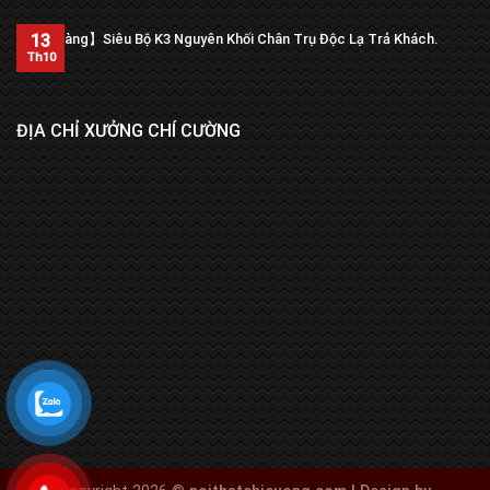
13
【Trả hàng】Siêu Bộ K3 Nguyên Khối Chân Trụ Độc Lạ Trả Khách.
Th10
ĐỊA CHỈ XƯỞNG CHÍ CƯỜNG