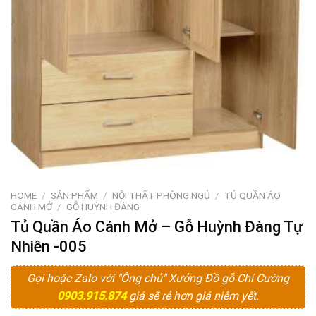
HOME
/
SẢN PHẨM
/
NỘI THẤT PHÒNG NGỦ
/
TỦ QUẦN ÁO
CÁNH MỞ
/
GỖ HUỲNH ĐÀNG
Tủ Quần Áo Cánh Mở – Gỗ Huỳnh Đàng Tự
Nhiên -005
Gọi hoặc Zalo với "Ông chủ" Xưởng Đồ gỗ Chí Cường
0903.915.874
giá sẽ rẻ hơn giá niêm yết.