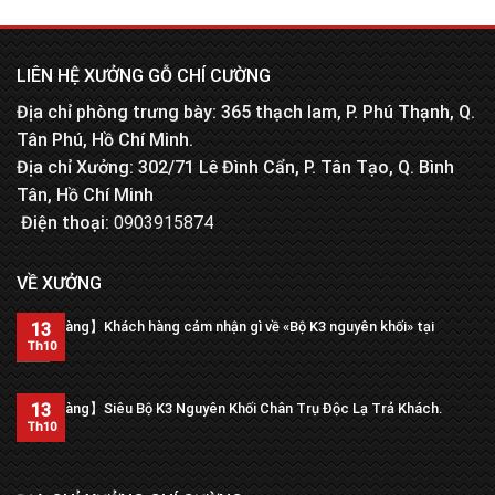
LIÊN HỆ XƯỞNG GỖ CHÍ CƯỜNG
Địa chỉ phòng trưng bày: 365 thạch lam, P. Phú Thạnh, Q.
Tân Phú, Hồ Chí Minh.
Địa chỉ Xưởng: 302/71 Lê Đình Cẩn, P. Tân Tạo, Q. Bình
Tân, Hồ Chí Minh
Điện thoại:
0903915874
VỀ XƯỞNG
【Trả hàng】Khách hàng cảm nhận gì về «Bộ K3 nguyên khối» tại
13
xưởng?
Th10
13
【Trả hàng】Siêu Bộ K3 Nguyên Khối Chân Trụ Độc Lạ Trả Khách.
Th10