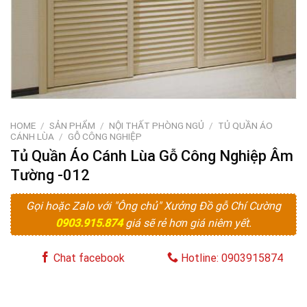
HOME
/
SẢN PHẨM
/
NỘI THẤT PHÒNG NGỦ
/
TỦ QUẦN ÁO
CÁNH LÙA
/
GỖ CÔNG NGHIỆP
Tủ Quần Áo Cánh Lùa Gỗ Công Nghiệp Âm
Tường -012
Gọi hoặc Zalo với "Ông chủ" Xưởng Đồ gỗ Chí Cường
0903.915.874
giá sẽ rẻ hơn giá niêm yết.
Chat facebook
Hotline: 0903915874