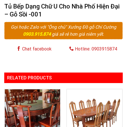
Tủ Bếp Dạng Chữ U Cho Nhà Phố Hiện Đại
– Gỗ Sồi -001
Gọi hoặc Zalo với "Ông chủ" Xưởng Đồ gỗ Chí Cường
0903.915.874
giá sẽ rẻ hơn giá niêm yết.
Chat facebook
Hotline: 0903915874
RELATED PRODUCTS