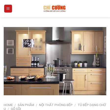
Skip
0
to
content
HOME
/
SẢN PHẨM
/
NỘI THẤT PHÒNG BẾP
/
TỦ BẾP DẠNG CHỮ
U
/
GỖ SỒI