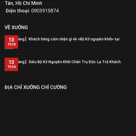
Tân, Hồ Chí Minh
Điện thoại:
0903915874
VỀ XƯỞNG
【Trả hàng】Khách hàng cảm nhận gì về «Bộ K3 nguyên khối» tại
13
xưởng?
Th10
13
【Trả hàng】Siêu Bộ K3 Nguyên Khối Chân Trụ Độc Lạ Trả Khách.
Th10
ĐỊA CHỈ XƯỞNG CHÍ CƯỜNG