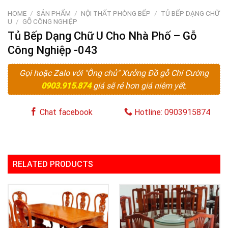
HOME
/
SẢN PHẨM
/
NỘI THẤT PHÒNG BẾP
/
TỦ BẾP DẠNG CHỮ
U
/
GỖ CÔNG NGHIỆP
Tủ Bếp Dạng Chữ U Cho Nhà Phố – Gỗ
Công Nghiệp -043
Gọi hoặc Zalo với "Ông chủ" Xưởng Đồ gỗ Chí Cường
0903.915.874
giá sẽ rẻ hơn giá niêm yết.
Chat facebook
Hotline: 0903915874
RELATED PRODUCTS