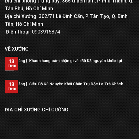
Địa chỉ phòng trưng bày: 365 thạch lam, P. Phú Thạnh, Q.
Tân Phú, Hồ Chí Minh.
Địa chỉ Xưởng: 302/71 Lê Đình Cẩn, P. Tân Tạo, Q. Bình
Tân, Hồ Chí Minh
Điện thoại:
0903915874
VỀ XƯỞNG
【Trả hàng】Khách hàng cảm nhận gì về «Bộ K3 nguyên khối» tại
13
xưởng?
Th10
13
【Trả hàng】Siêu Bộ K3 Nguyên Khối Chân Trụ Độc Lạ Trả Khách.
Th10
ĐỊA CHỈ XƯỞNG CHÍ CƯỜNG