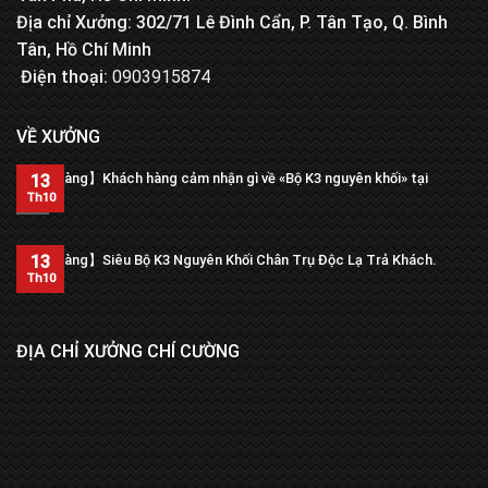
Địa chỉ Xưởng: 302/71 Lê Đình Cẩn, P. Tân Tạo, Q. Bình
Tân, Hồ Chí Minh
Điện thoại:
0903915874
VỀ XƯỞNG
【Trả hàng】Khách hàng cảm nhận gì về «Bộ K3 nguyên khối» tại
13
xưởng?
Th10
13
【Trả hàng】Siêu Bộ K3 Nguyên Khối Chân Trụ Độc Lạ Trả Khách.
Th10
ĐỊA CHỈ XƯỞNG CHÍ CƯỜNG