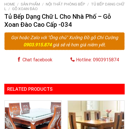
HOME
/
SẢN PHẨM
/
NỘI THẤT PHÒNG BẾP
/
TỦ BẾP DẠNG CHỮ
L
/
GỖ XOAN ĐÀO
Tủ Bếp Dạng Chữ L Cho Nhà Phố – Gỗ
Xoan Đào Cao Cấp -034
Gọi hoặc Zalo với "Ông chủ" Xưởng Đồ gỗ Chí Cường
0903.915.874
giá sẽ rẻ hơn giá niêm yết.
Chat facebook
Hotline: 0903915874
RELATED PRODUCTS