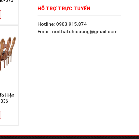
ào-075
HỖ TRỢ TRỰC TUYẾN
Hotline: 0903.915.874
Email: noithatchicuong@gmail.com
ếp Hiện
-036