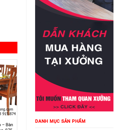
DANH MỤC SẢN PHẨM
p – Bàn