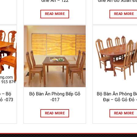
Ghế Ăn – 122
Ghế Ăn Gỗ Xoan Đ
READ MORE
READ MORE
p – Bộ
Bộ Bàn Ăn Phòng Bếp Gỗ
Bộ Bàn Ăn Phòng B
ỏ -073
-017
Đại – Gỗ Gỏ Đỏ 
READ MORE
READ MORE