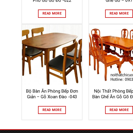
Phố Gỗ Gỏ Đỏ -022
Ghế Gỗ – 097
READ MORE
READ MORE
Bộ Bàn Ăn Phòng Bếp Đơn
Nội Thất Phòng Bế
Giản – Gỗ Xoan Đào -043
Bàn Ghế Ăn Gỗ Gõ Đ
READ MORE
READ MORE