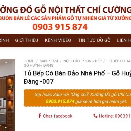
RÌNH
GIỚI THIỆU
KÊNH VIDEO
TIN TỨC ĐỒ GỖ
LIÊN 
HOME
/
SẢN PHẨM
/
NỘI THẤT PHÒNG BẾP
/
TỦ BẾP CÓ B
GỖ HUỲNH ĐÀNG
Tủ Bếp Có Bàn Đảo Nhà Phố – Gỗ Hu
Đàng -007
Gọi hoặc Zalo với "Ông chủ" Xưởng Đồ gỗ Chí C
0903.915.874
giá sẽ rẻ hơn giá niêm yết.
Chat facebook
Hotline: 09039