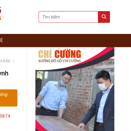
Search
for:
HỆ
ÀN ĐẢO
/
ỳnh
ường
15874