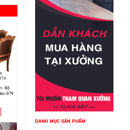
n- Bộ
ào-079
DANH MỤC SẢN PHẨM