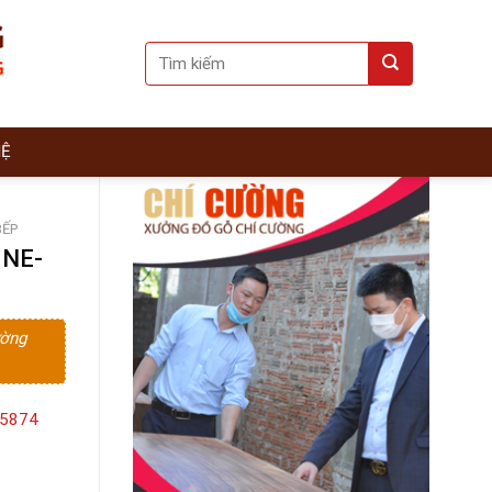
Search
for:
HỆ
BẾP
 NE-
ường
15874