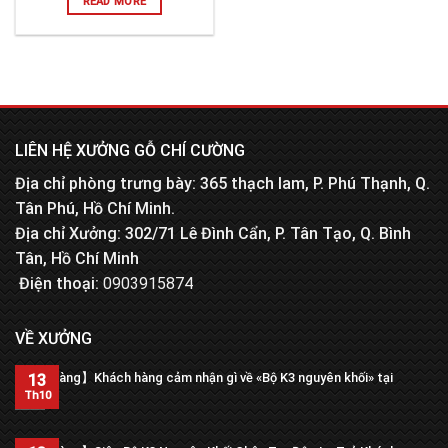
READ MORE
LIÊN HỆ XƯỞNG GỖ CHÍ CƯỜNG
Địa chỉ phòng trưng bày: 365 thạch lam, P. Phú Thạnh, Q.
Tân Phú, Hồ Chí Minh.
Địa chỉ Xưởng: 302/71 Lê Đình Cẩn, P. Tân Tạo, Q. Bình
Tân, Hồ Chí Minh
Điện thoại:
0903915874
VỀ XƯỞNG
【Trả hàng】Khách hàng cảm nhận gì về «Bộ K3 nguyên khối» tại
13
xưởng?
Th10