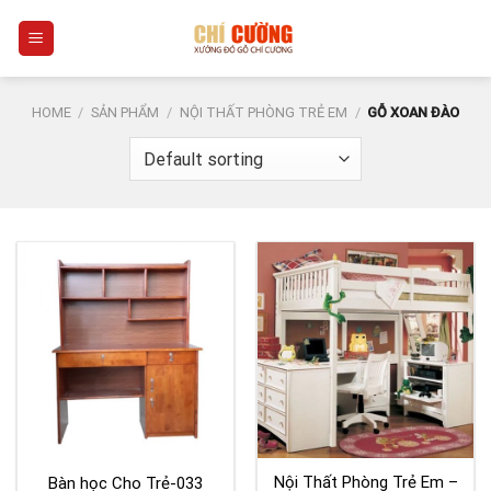
Skip
0
to
content
HOME
/
SẢN PHẨM
/
NỘI THẤT PHÒNG TRẺ EM
/
GỖ XOAN ĐÀO
Nội Thất Phòng Trẻ Em –
Bàn học Cho Trẻ-033