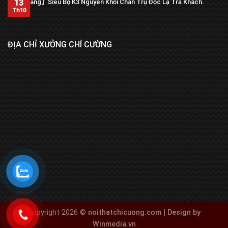
13
【Trả hàng】Siêu Bộ K3 Nguyên Khối Chân Trụ Độc Lạ Trả Khách.
Th10
ĐỊA CHỈ XƯỞNG CHÍ CƯỜNG
Copyright 2026 ©
noithatchicuong.com | Design by
Winmedia.vn