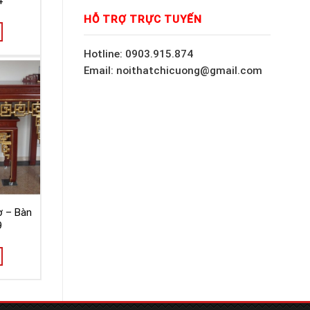
4
HỖ TRỢ TRỰC TUYẾN
Hotline: 0903.915.874
Email: noithatchicuong@gmail.com
ờ – Bàn
9