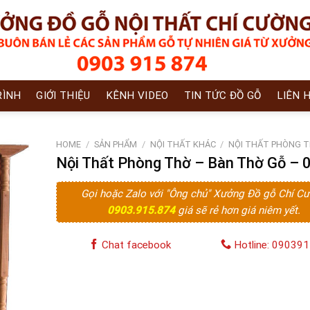
RÌNH
GIỚI THIỆU
KÊNH VIDEO
TIN TỨC ĐỒ GỖ
LIÊN 
HOME
/
SẢN PHẨM
/
NỘI THẤT KHÁC
/
NỘI THẤT PHÒNG 
Nội Thất Phòng Thờ – Bàn Thờ Gỗ – 
Gọi hoặc Zalo với "Ông chủ" Xưởng Đồ gỗ Chí C
0903.915.874
giá sẽ rẻ hơn giá niêm yết.
Chat facebook
Hotline: 09039