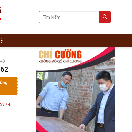
Search
for:
HỆ
THỜ
062
ường
15874