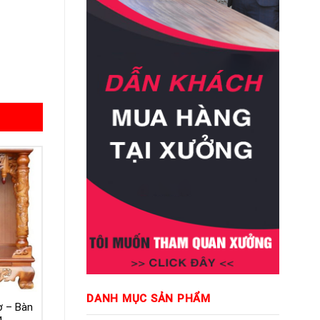
DANH MỤC SẢN PHẨM
ờ – Bàn