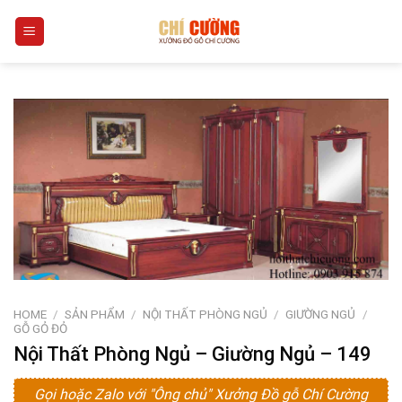
Skip
0
to
content
HOME
/
SẢN PHẨM
/
NỘI THẤT PHÒNG NGỦ
/
GIƯỜNG NGỦ
/
GỖ GỎ ĐỎ
Nội Thất Phòng Ngủ – Giường Ngủ – 149
Gọi hoặc Zalo với "Ông chủ" Xưởng Đồ gỗ Chí Cường