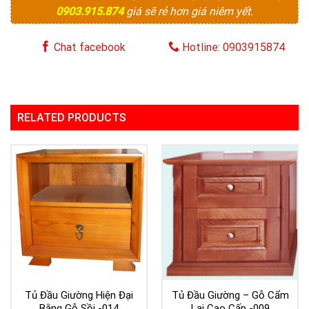
0903.915.874
giá sẽ rẻ hơn giá niêm yết.
Chat facebook
Hotline: 0903915874
RELATED PRODUCTS
Tủ Đầu Giường Hiện Đại
Tủ Đầu Giường – Gỗ Cẩm
Bằng Gỗ Sồi -014
Lai Cao Cấp -009