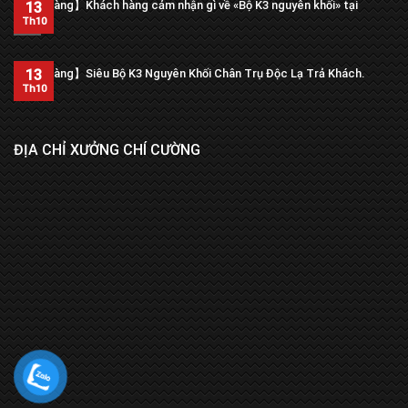
【Trả hàng】Khách hàng cảm nhận gì về «Bộ K3 nguyên khối» tại
13
xưởng?
Th10
13
【Trả hàng】Siêu Bộ K3 Nguyên Khối Chân Trụ Độc Lạ Trả Khách.
Th10
ĐỊA CHỈ XƯỞNG CHÍ CƯỜNG