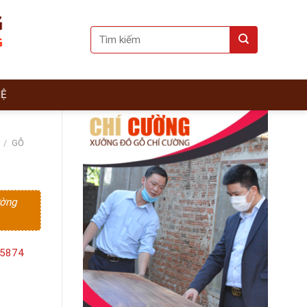
Search
for:
HỆ
/
GỖ
ường
15874