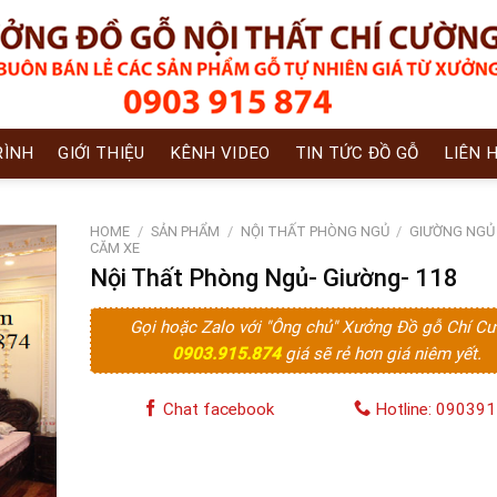
RÌNH
GIỚI THIỆU
KÊNH VIDEO
TIN TỨC ĐỒ GỖ
LIÊN 
HOME
/
SẢN PHẨM
/
NỘI THẤT PHÒNG NGỦ
/
GIƯỜNG NGỦ
CĂM XE
Nội Thất Phòng Ngủ- Giường- 118
Gọi hoặc Zalo với "Ông chủ" Xưởng Đồ gỗ Chí C
0903.915.874
giá sẽ rẻ hơn giá niêm yết.
Chat facebook
Hotline: 09039