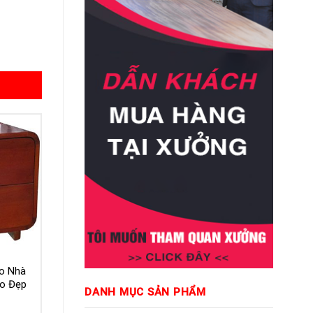
o Nhà
o Đẹp
DANH MỤC SẢN PHẨM