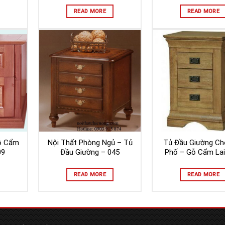
READ MORE
READ MORE
ỗ Cẩm
Nội Thất Phòng Ngủ – Tủ
Tủ Đầu Giường Ch
09
Đầu Giường – 045
Phố – Gỗ Cẩm Lai
READ MORE
READ MORE