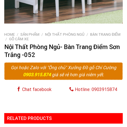
HOME
/
SẢN PHẨM
/
NỘI THẤT PHÒNG NGỦ
/
BÀN TRANG ĐIỂM
/
GỖ CĂM XE
Nội Thất Phòng Ngủ- Bàn Trang Điểm Sơn
Trắng -052
Gọi hoặc Zalo với "Ông chủ" Xưởng Đồ gỗ Chí Cường
0903.915.874
giá sẽ rẻ hơn giá niêm yết.
Chat facebook
Hotline: 0903915874
RELATED PRODUCTS