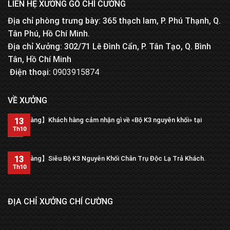
LIÊN HỆ XƯỞNG GỖ CHÍ CƯỜNG
Địa chỉ phòng trưng bày: 365 thạch lam, P. Phú Thạnh, Q.
Tân Phú, Hồ Chí Minh.
Địa chỉ Xưởng: 302/71 Lê Đình Cẩn, P. Tân Tạo, Q. Bình
Tân, Hồ Chí Minh
Điện thoại:
0903915874
VỀ XƯỞNG
【Trả hàng】Khách hàng cảm nhận gì về «Bộ K3 nguyên khối» tại
13
xưởng?
Th10
13
【Trả hàng】Siêu Bộ K3 Nguyên Khối Chân Trụ Độc Lạ Trả Khách.
Th10
ĐỊA CHỈ XƯỞNG CHÍ CƯỜNG