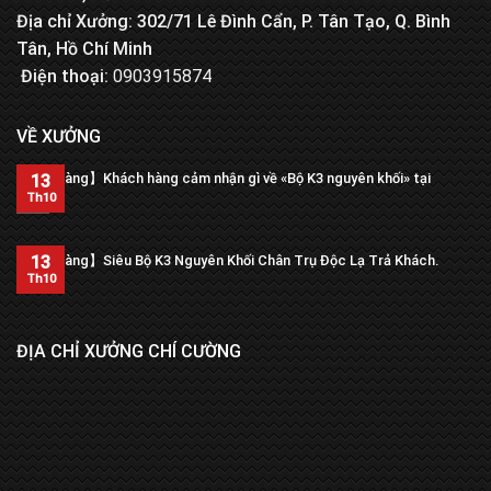
Địa chỉ Xưởng: 302/71 Lê Đình Cẩn, P. Tân Tạo, Q. Bình
Tân, Hồ Chí Minh
Điện thoại:
0903915874
VỀ XƯỞNG
【Trả hàng】Khách hàng cảm nhận gì về «Bộ K3 nguyên khối» tại
13
xưởng?
Th10
13
【Trả hàng】Siêu Bộ K3 Nguyên Khối Chân Trụ Độc Lạ Trả Khách.
Th10
ĐỊA CHỈ XƯỞNG CHÍ CƯỜNG