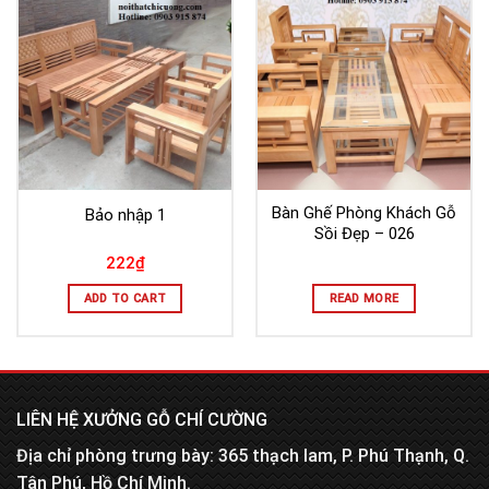
Bàn Ghế Phòng Khách Gỗ
Bảo nhập 1
Sồi Đẹp – 026
222
₫
ADD TO CART
READ MORE
LIÊN HỆ XƯỞNG GỖ CHÍ CƯỜNG
Địa chỉ phòng trưng bày: 365 thạch lam, P. Phú Thạnh, Q.
Tân Phú, Hồ Chí Minh.