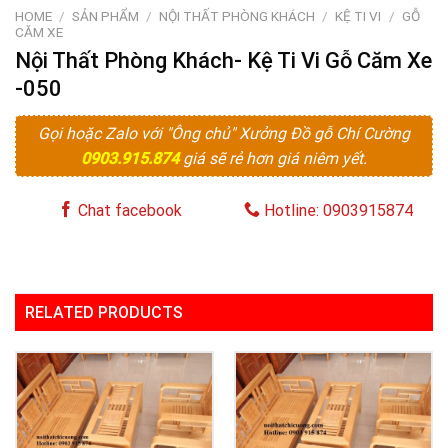
HOME
/
SẢN PHẨM
/
NỘI THẤT PHÒNG KHÁCH
/
KỆ TI VI
/
GỖ
CĂM XE
Nội Thất Phòng Khách- Kệ Ti Vi Gỗ Căm Xe
-050
Gọi hoặc Zalo với "Ông chủ" Xưởng Đồ gỗ Chí Cường
0903.915.874
giá sẽ rẻ hơn giá niêm yết.
Chat facebook
Hotline: 0903915874
RELATED PRODUCTS