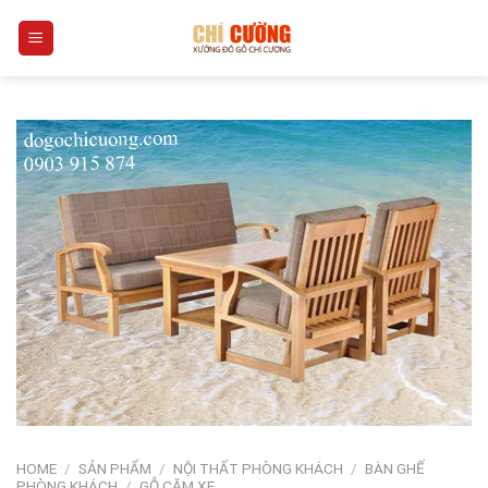
Skip
0
to
content
HOME
/
SẢN PHẨM
/
NỘI THẤT PHÒNG KHÁCH
/
BÀN GHẾ
PHÒNG KHÁCH
/
GỖ CĂM XE