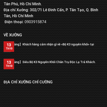
Tân Phú, Hồ Chí Minh.
Địa chỉ Xưởng: 302/71 Lê Đình Cẩn, P. Tân Tạo, Q. Bình
Tân, Hồ Chí Minh
Điện thoại:
0903915874
VỀ XƯỞNG
【Trả hàng】Khách hàng cảm nhận gì về «Bộ K3 nguyên khối» tại
13
xưởng?
Th10
13
【Trả hàng】Siêu Bộ K3 Nguyên Khối Chân Trụ Độc Lạ Trả Khách.
Th10
ĐỊA CHỈ XƯỞNG CHÍ CƯỜNG