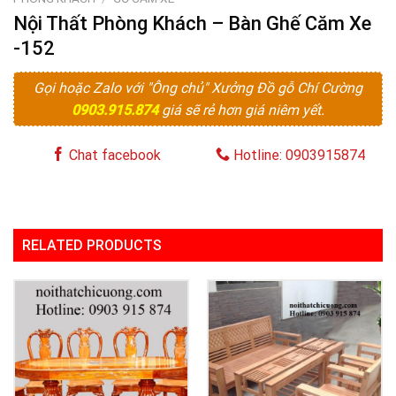
Nội Thất Phòng Khách – Bàn Ghế Căm Xe
-152
Gọi hoặc Zalo với "Ông chủ" Xưởng Đồ gỗ Chí Cường
0903.915.874
giá sẽ rẻ hơn giá niêm yết.
Chat facebook
Hotline: 0903915874
RELATED PRODUCTS