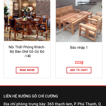
Nội Thất Phòng Khách-
Bảo nhập 1
Bộ Bàn Ghế Gỗ Gỏ Đỏ
-140
222
₫
READ MORE
ADD TO CART
LIÊN HỆ XƯỞNG GỖ CHÍ CƯỜNG
Địa chỉ phòng trưng bày: 365 thạch lam, P. Phú Thạnh, Q.