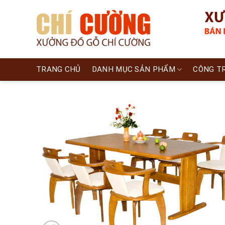
Skip
to
content
TRANG CHỦ
DANH MỤC SẢN PHẨM
CÔNG T