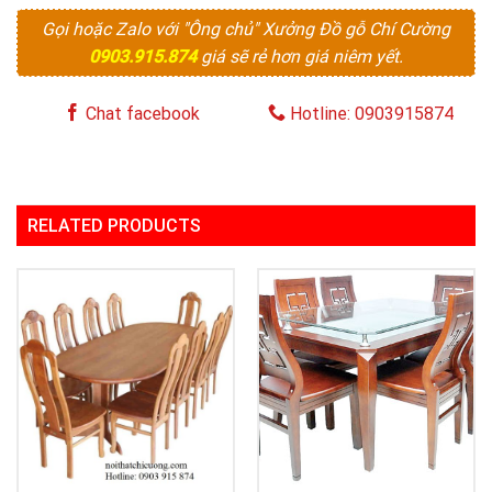
Gọi hoặc Zalo với "Ông chủ" Xưởng Đồ gỗ Chí Cường
0903.915.874
giá sẽ rẻ hơn giá niêm yết.
Chat facebook
Hotline: 0903915874
RELATED PRODUCTS