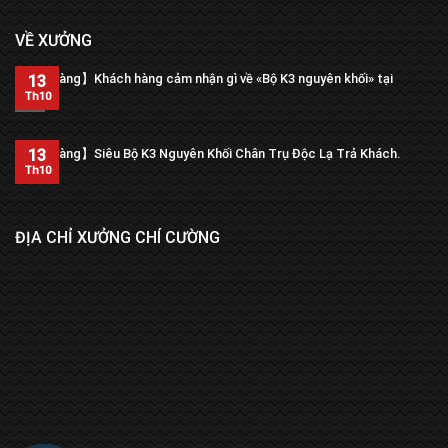
VỀ XƯỞNG
【Trả hàng】Khách hàng cảm nhận gì về «Bộ K3 nguyên khối» tại
13
xưởng?
Th10
13
【Trả hàng】Siêu Bộ K3 Nguyên Khối Chân Trụ Độc Lạ Trả Khách.
Th10
ĐỊA CHỈ XƯỞNG CHÍ CƯỜNG