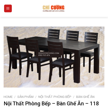
Skip
0
to
content
HOME
/
SẢN PHẨM
/
NỘI THẤT PHÒNG BẾP
/
BÀN GHẾ ĂN
Nội Thất Phòng Bếp – Bàn Ghế Ăn – 118