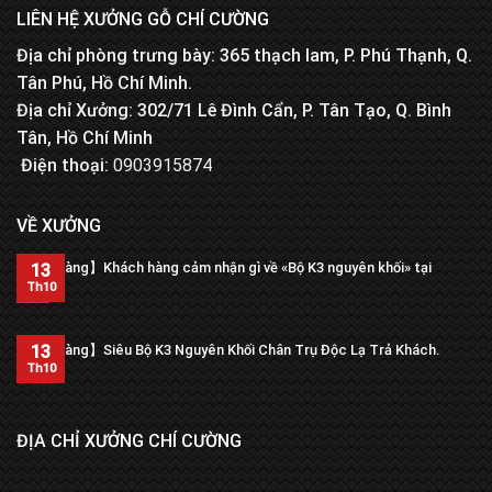
LIÊN HỆ XƯỞNG GỖ CHÍ CƯỜNG
Địa chỉ phòng trưng bày: 365 thạch lam, P. Phú Thạnh, Q.
Tân Phú, Hồ Chí Minh.
Địa chỉ Xưởng: 302/71 Lê Đình Cẩn, P. Tân Tạo, Q. Bình
Tân, Hồ Chí Minh
Điện thoại:
0903915874
VỀ XƯỞNG
【Trả hàng】Khách hàng cảm nhận gì về «Bộ K3 nguyên khối» tại
13
xưởng?
Th10
13
【Trả hàng】Siêu Bộ K3 Nguyên Khối Chân Trụ Độc Lạ Trả Khách.
Th10
ĐỊA CHỈ XƯỞNG CHÍ CƯỜNG