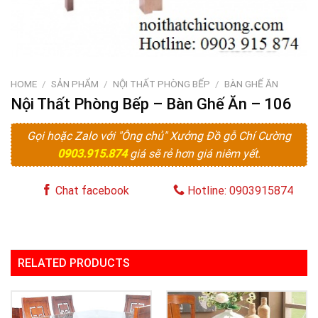
HOME
/
SẢN PHẨM
/
NỘI THẤT PHÒNG BẾP
/
BÀN GHẾ ĂN
Nội Thất Phòng Bếp – Bàn Ghế Ăn – 106
Gọi hoặc Zalo với "Ông chủ" Xưởng Đồ gỗ Chí Cường
0903.915.874
giá sẽ rẻ hơn giá niêm yết.
Chat facebook
Hotline: 0903915874
RELATED PRODUCTS