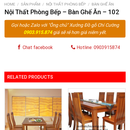
HOME
/
SẢN PHẨM
/
NỘI THẤT PHÒNG BẾP
/
BÀN GHẾ ĂN
Nội Thất Phòng Bếp – Bàn Ghế Ăn – 102
Gọi hoặc Zalo với "Ông chủ" Xưởng Đồ gỗ Chí Cường
0903.915.874
giá sẽ rẻ hơn giá niêm yết.
Chat facebook
Hotline: 0903915874
RELATED PRODUCTS