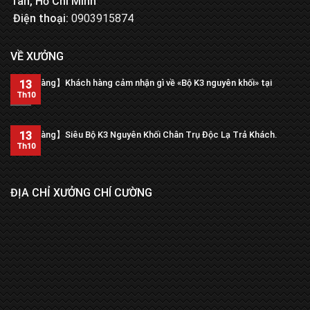
Tân, Hồ Chí Minh
Điện thoại:
0903915874
VỀ XƯỞNG
【Trả hàng】Khách hàng cảm nhận gì về «Bộ K3 nguyên khối» tại
13
xưởng?
Th10
13
【Trả hàng】Siêu Bộ K3 Nguyên Khối Chân Trụ Độc Lạ Trả Khách.
Th10
ĐỊA CHỈ XƯỞNG CHÍ CƯỜNG