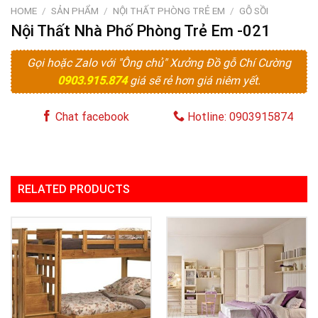
HOME
/
SẢN PHẨM
/
NỘI THẤT PHÒNG TRẺ EM
/
GỖ SỒI
Nội Thất Nhà Phố Phòng Trẻ Em -021
Gọi hoặc Zalo với "Ông chủ" Xưởng Đồ gỗ Chí Cường
0903.915.874
giá sẽ rẻ hơn giá niêm yết.
Chat facebook
Hotline: 0903915874
RELATED PRODUCTS