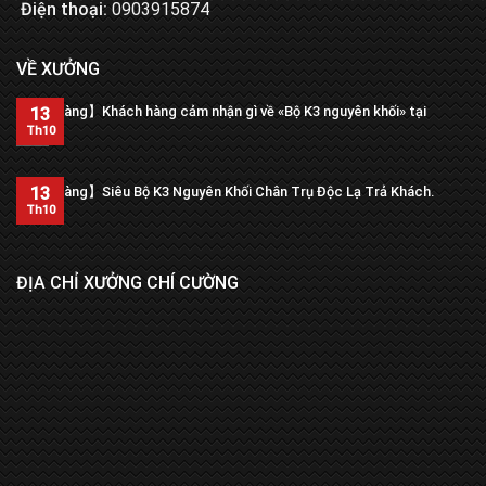
Điện thoại:
0903915874
VỀ XƯỞNG
【Trả hàng】Khách hàng cảm nhận gì về «Bộ K3 nguyên khối» tại
13
xưởng?
Th10
13
【Trả hàng】Siêu Bộ K3 Nguyên Khối Chân Trụ Độc Lạ Trả Khách.
Th10
ĐỊA CHỈ XƯỞNG CHÍ CƯỜNG