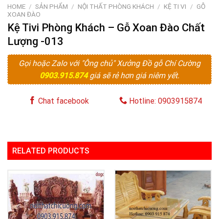
HOME
/
SẢN PHẨM
/
NỘI THẤT PHÒNG KHÁCH
/
KỆ TI VI
/
GỖ
XOAN ĐÀO
Kệ Tivi Phòng Khách – Gỗ Xoan Đào Chất
Lượng -013
Gọi hoặc Zalo với "Ông chủ" Xưởng Đồ gỗ Chí Cường
0903.915.874
giá sẽ rẻ hơn giá niêm yết.
Chat facebook
Hotline: 0903915874
RELATED PRODUCTS