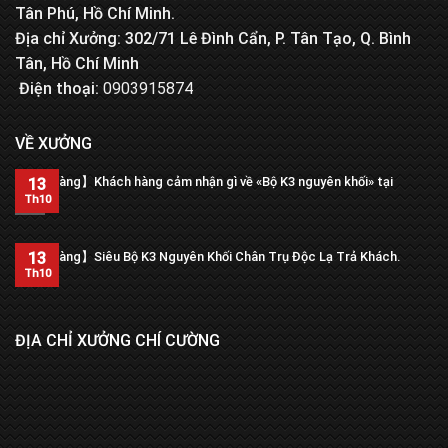
Tân Phú, Hồ Chí Minh.
Địa chỉ Xưởng: 302/71 Lê Đình Cẩn, P. Tân Tạo, Q. Bình
Tân, Hồ Chí Minh
Điện thoại:
0903915874
VỀ XƯỞNG
【Trả hàng】Khách hàng cảm nhận gì về «Bộ K3 nguyên khối» tại
13
xưởng?
Th10
13
【Trả hàng】Siêu Bộ K3 Nguyên Khối Chân Trụ Độc Lạ Trả Khách.
Th10
ĐỊA CHỈ XƯỞNG CHÍ CƯỜNG