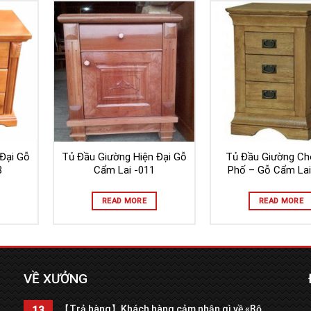
Đại Gỗ
Tủ Đầu Giường Hiện Đại Gỗ
Tủ Đầu Giường Ch
8
Cẩm Lai -011
Phố – Gỗ Cẩm Lai
READ MORE
READ MORE
VỀ XƯỞNG
【Trả hàng】Khách hàng cảm nhận gì về «Bộ
13