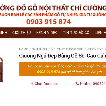
RÌNH
GIỚI THIỆU
KÊNH VIDEO
TIN TỨC ĐỒ GỖ
LIÊN 
HOME
/
SẢN PHẨM
/
NỘI THẤT PHÒNG NGỦ
/
GIƯỜNG NGỦ
Giường Ngủ Đẹp Bằng Gỗ Sồi Cao Cấp
Gọi hoặc Zalo với "Ông chủ" Xưởng Đồ gỗ Chí C
0903.915.874
giá sẽ rẻ hơn giá niêm yết.
Chat facebook
Hotline: 09039