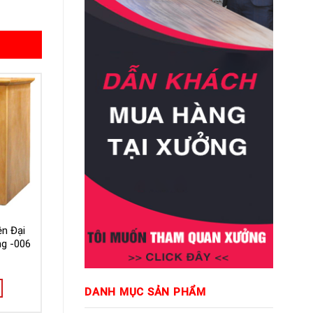
n Đại
g -006
DANH MỤC SẢN PHẨM