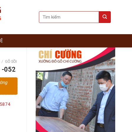
Search
for:
HỆ
/
GỖ SỒI
 -052
ường
15874