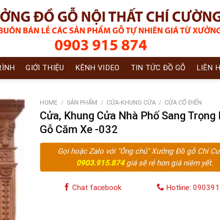
RÌNH
GIỚI THIỆU
KÊNH VIDEO
TIN TỨC ĐỒ GỖ
LIÊN 
HOME
/
SẢN PHẨM
/
CỬA-KHUNG CỬA
/
CỬA CỔ ĐIỂN
Cửa, Khung Cửa Nhà Phố Sang Trọng
Gỗ Căm Xe -032
Gọi hoặc Zalo với "Ông chủ" Xưởng Đồ gỗ Chí C
0903.915.874
giá sẽ rẻ hơn giá niêm yết.
Chat facebook
Hotline: 09039