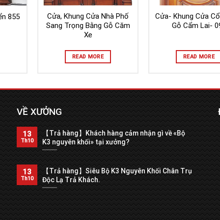
Cửa, Khung Cửa Nhà Phố
Cửa- Khung Cửa Cổ
ển 855
Sang Trọng Bằng Gỗ Căm
Gỗ Cẩm Lai- 0
Xe
READ MORE
READ MORE
VỀ XƯỞNG
【Trả hàng】Khách hàng cảm nhận gì về «Bộ
13
Th10
K3 nguyên khối» tại xưởng?
【Trả hàng】Siêu Bộ K3 Nguyên Khối Chân Trụ
13
Th10
Độc Lạ Trả Khách.