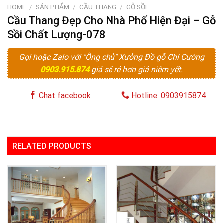
HOME
/
SẢN PHẨM
/
CẦU THANG
/
GỖ SỒI
Cầu Thang Đẹp Cho Nhà Phố Hiện Đại – Gỗ
Sồi Chất Lượng-078
Gọi hoặc Zalo với "Ông chủ" Xưởng Đồ gỗ Chí Cường
0903.915.874
giá sẽ rẻ hơn giá niêm yết.
Chat facebook
Hotline: 0903915874
RELATED PRODUCTS