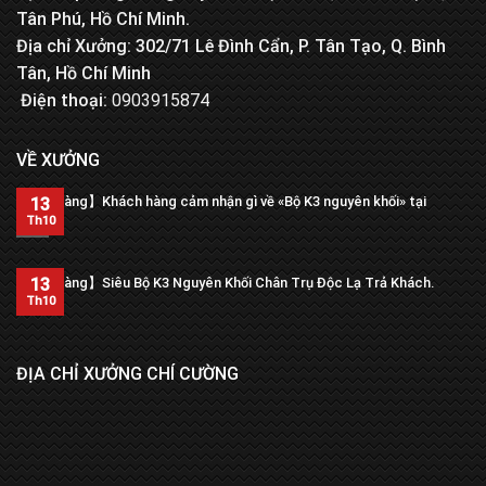
Tân Phú, Hồ Chí Minh.
Địa chỉ Xưởng: 302/71 Lê Đình Cẩn, P. Tân Tạo, Q. Bình
Tân, Hồ Chí Minh
Điện thoại:
0903915874
VỀ XƯỞNG
【Trả hàng】Khách hàng cảm nhận gì về «Bộ K3 nguyên khối» tại
13
xưởng?
Th10
13
【Trả hàng】Siêu Bộ K3 Nguyên Khối Chân Trụ Độc Lạ Trả Khách.
Th10
ĐỊA CHỈ XƯỞNG CHÍ CƯỜNG