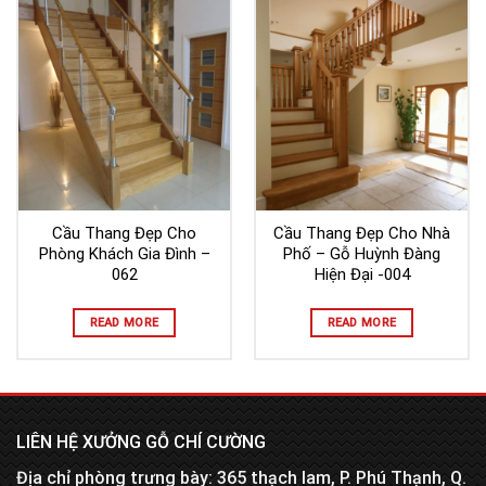
Cầu Thang Đẹp Cho
Cầu Thang Đẹp Cho Nhà
Phòng Khách Gia Đình –
Phố – Gỗ Huỳnh Đàng
062
Hiện Đại -004
READ MORE
READ MORE
LIÊN HỆ XƯỞNG GỖ CHÍ CƯỜNG
Địa chỉ phòng trưng bày: 365 thạch lam, P. Phú Thạnh, Q.