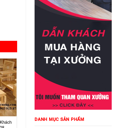
DANH MỤC SẢN PHẨM
 Khách
028