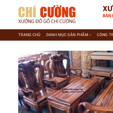
Skip
to
content
TRANG CHỦ
DANH MỤC SẢN PHẨM
CÔNG T