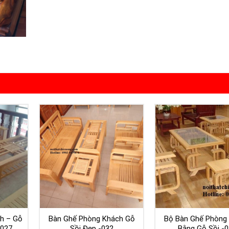
h – Gỗ
Bàn Ghế Phòng Khách Gỗ
Bộ Bàn Ghế Phòng
 027
Sồi Đẹp -032
Bằng Gỗ Sồi -