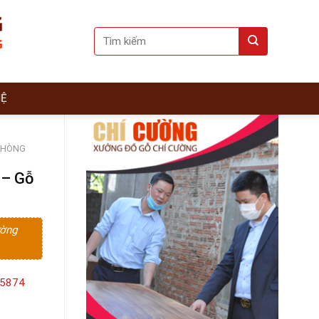
Search
for:
HỆ
PHÒNG
 – Gỗ
ường
15874