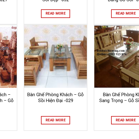
READ MORE
READ MORE
ách –
Bàn Ghế Phòng Khách – Gỗ
Bàn Ghế Phòng K
h – Gỗ
Sồi Hiện Đại -029
Sang Trọng – Gỗ Sồ
READ MORE
READ MORE