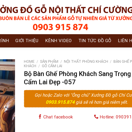
RÌNH
GIỚI THIỆU
KÊNH VIDEO
TIN TỨC ĐỒ GỖ
LIÊN 
HOME
/
SẢN PHẨM
/
NỘI THẤT PHÒNG KHÁCH
/
BÀN GHẾ 
KHÁCH
/
GỖ CẨM LAI
Bộ Bàn Ghế Phòng Khách Sang Trọng
Cẩm Lai Đẹp -057
Gọi hoặc Zalo với "Ông chủ" Xưởng Đồ gỗ Chí C
0903.915.874
giá sẽ rẻ hơn giá niêm yết.
Chat facebook
Hotline: 09039