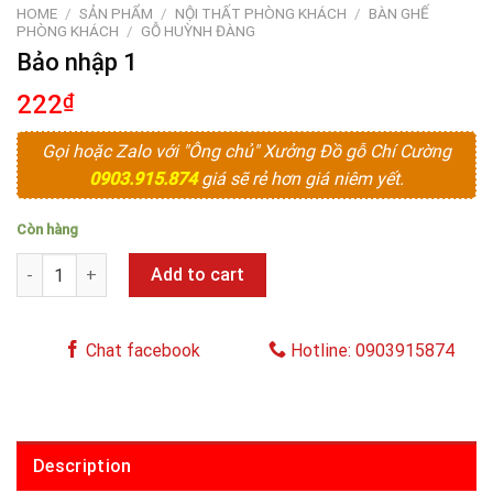
HOME
/
SẢN PHẨM
/
NỘI THẤT PHÒNG KHÁCH
/
BÀN GHẾ
PHÒNG KHÁCH
/
GỖ HUỲNH ĐÀNG
Bảo nhập 1
222
₫
Gọi hoặc Zalo với "Ông chủ" Xưởng Đồ gỗ Chí Cường
0903.915.874
giá sẽ rẻ hơn giá niêm yết.
Còn hàng
Bảo nhập 1 quantity
Add to cart
Chat facebook
Hotline: 0903915874
Description