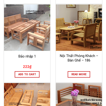
Nội Thất Phòng Khách –
Bảo nhập 1
Bàn Ghế – 186
222
₫
ADD TO CART
READ MORE