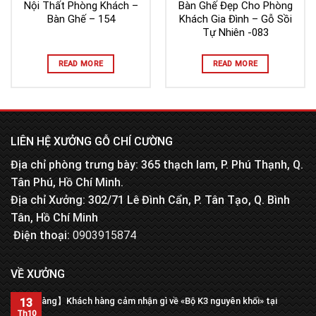
Nội Thất Phòng Khách –
Bàn Ghế Đẹp Cho Phòng
Bàn Ghế – 154
Khách Gia Đình – Gỗ Sồi
Tự Nhiên -083
READ MORE
READ MORE
LIÊN HỆ XƯỞNG GỖ CHÍ CƯỜNG
Địa chỉ phòng trưng bày: 365 thạch lam, P. Phú Thạnh, Q.
Tân Phú, Hồ Chí Minh.
Địa chỉ Xưởng: 302/71 Lê Đình Cẩn, P. Tân Tạo, Q. Bình
Tân, Hồ Chí Minh
Điện thoại:
0903915874
VỀ XƯỞNG
【Trả hàng】Khách hàng cảm nhận gì về «Bộ K3 nguyên khối» tại
13
xưởng?
Th10