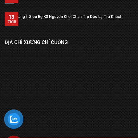
13
【Trả hàng】Siêu Bộ K3 Nguyên Khối Chân Trụ Độc Lạ Trả Khách.
Th10
ĐỊA CHỈ XƯỞNG CHÍ CƯỜNG