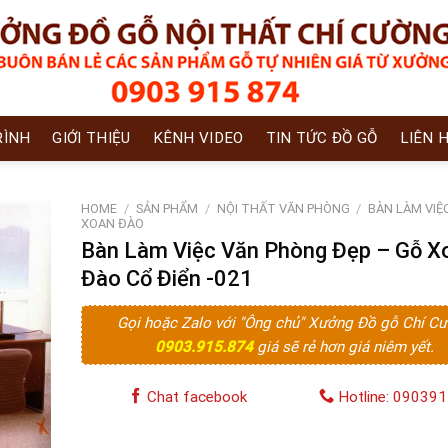
RÌNH
GIỚI THIỆU
KÊNH VIDEO
TIN TỨC ĐỒ GỖ
LIÊN 
HOME
/
SẢN PHẨM
/
NỘI THẤT VĂN PHÒNG
/
BÀN LÀM VIỆ
XOAN ĐÀO
Bàn Làm Việc Văn Phòng Đẹp – Gỗ X
Đào Cổ Điển -021
Gọi hoặc Zalo với "Ông chủ" Xưởng Đồ gỗ Chí C
0903.915.874
giá sẽ rẻ hơn giá niêm yết.
Chat facebook
Hotline: 09039