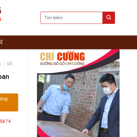
Search
for:
HỆ
C
/
GỖ
oan
ường
15874