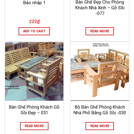
Bàn Ghế Đẹp Cho Phòng
Bảo nhập 1
Khách Nhà Xinh – Gỗ Sồi
-077
222
₫
ADD TO CART
READ MORE
Bàn Ghế Phòng Khách Gỗ
Bộ Bàn Ghế Phòng Khách
Sồi Đẹp – 031
Nhà Phố Bằng Gỗ Sồi -030
READ MORE
READ MORE