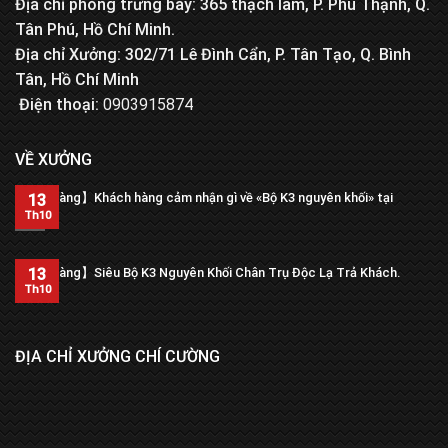
Địa chỉ phòng trưng bày: 365 thạch lam, P. Phú Thạnh, Q.
Tân Phú, Hồ Chí Minh.
Địa chỉ Xưởng: 302/71 Lê Đình Cẩn, P. Tân Tạo, Q. Bình
Tân, Hồ Chí Minh
Điện thoại:
0903915874
VỀ XƯỞNG
【Trả hàng】Khách hàng cảm nhận gì về «Bộ K3 nguyên khối» tại
13
xưởng?
Th10
13
【Trả hàng】Siêu Bộ K3 Nguyên Khối Chân Trụ Độc Lạ Trả Khách.
Th10
ĐỊA CHỈ XƯỞNG CHÍ CƯỜNG