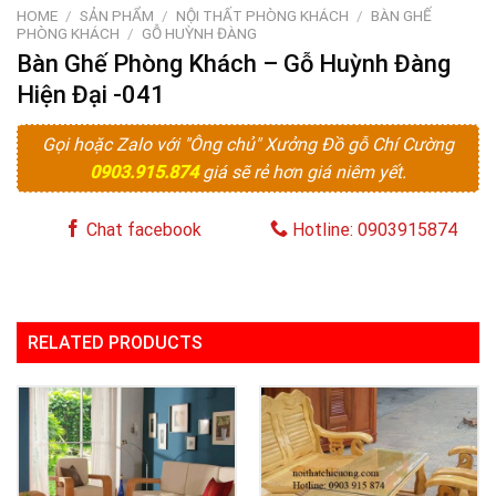
HOME
/
SẢN PHẨM
/
NỘI THẤT PHÒNG KHÁCH
/
BÀN GHẾ
PHÒNG KHÁCH
/
GỖ HUỲNH ĐÀNG
Bàn Ghế Phòng Khách – Gỗ Huỳnh Đàng
Hiện Đại -041
Gọi hoặc Zalo với "Ông chủ" Xưởng Đồ gỗ Chí Cường
0903.915.874
giá sẽ rẻ hơn giá niêm yết.
Chat facebook
Hotline: 0903915874
RELATED PRODUCTS