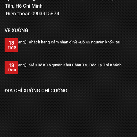
Tân, Hồ Chí Minh
Điện thoại:
0903915874
VỀ XƯỞNG
【Trả hàng】Khách hàng cảm nhận gì về «Bộ K3 nguyên khối» tại
13
xưởng?
Th10
13
【Trả hàng】Siêu Bộ K3 Nguyên Khối Chân Trụ Độc Lạ Trả Khách.
Th10
ĐỊA CHỈ XƯỞNG CHÍ CƯỜNG