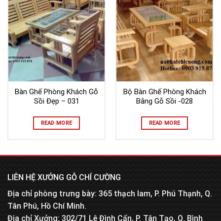
Bàn Ghế Phòng Khách Gỗ
Bộ Bàn Ghế Phòng Khách
Sồi Đẹp – 031
Bằng Gỗ Sồi -028
READ MORE
READ MORE
LIÊN HỆ XƯỞNG GỖ CHÍ CƯỜNG
Địa chỉ phòng trưng bày: 365 thạch lam, P. Phú Thạnh, Q.
Tân Phú, Hồ Chí Minh.
Địa chỉ Xưởng: 302/71 Lê Đình Cẩn, P. Tân Tạo, Q. Bình