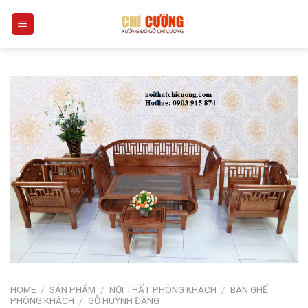
Skip
0
to
content
HOME
/
SẢN PHẨM
/
NỘI THẤT PHÒNG KHÁCH
/
BÀN GHẾ
PHÒNG KHÁCH
/
GỖ HUỲNH ĐÀNG