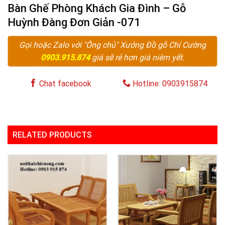
Bàn Ghế Phòng Khách Gia Đình – Gỗ
Huỳnh Đàng Đơn Giản -071
Gọi hoặc Zalo với "Ông chủ" Xưởng Đồ gỗ Chí Cường
0903.915.874
giá sẽ rẻ hơn giá niêm yết.
Chat facebook
Hotline: 0903915874
RELATED PRODUCTS