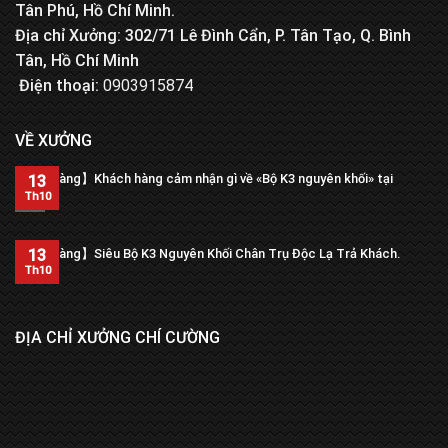
Tân Phú, Hồ Chí Minh.
Địa chỉ Xưởng: 302/71 Lê Đình Cẩn, P. Tân Tạo, Q. Bình
Tân, Hồ Chí Minh
Điện thoại:
0903915874
VỀ XƯỞNG
【Trả hàng】Khách hàng cảm nhận gì về «Bộ K3 nguyên khối» tại
13
xưởng?
Th10
13
【Trả hàng】Siêu Bộ K3 Nguyên Khối Chân Trụ Độc Lạ Trả Khách.
Th10
ĐỊA CHỈ XƯỞNG CHÍ CƯỜNG