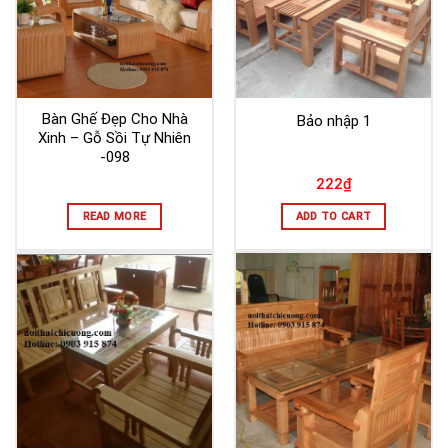
Bàn Ghế Đẹp Cho Nhà
Bảo nhập 1
Xinh – Gỗ Sồi Tự Nhiên
-098
222
₫
READ MORE
ADD TO CART