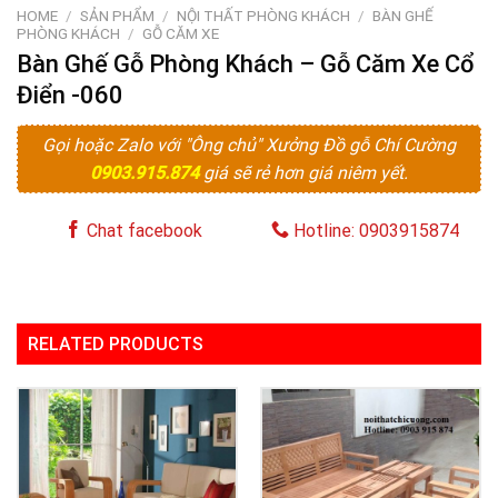
HOME
/
SẢN PHẨM
/
NỘI THẤT PHÒNG KHÁCH
/
BÀN GHẾ
PHÒNG KHÁCH
/
GỖ CĂM XE
Bàn Ghế Gỗ Phòng Khách – Gỗ Căm Xe Cổ
Điển -060
Gọi hoặc Zalo với "Ông chủ" Xưởng Đồ gỗ Chí Cường
0903.915.874
giá sẽ rẻ hơn giá niêm yết.
Chat facebook
Hotline: 0903915874
RELATED PRODUCTS