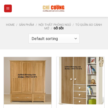
Skip
0
to
content
HOME
/
SẢN PHẨM
/
NỘI THẤT PHÒNG NGỦ
/
TỦ QUẦN ÁO CÁNH
MỞ
/
GỖ SỒI