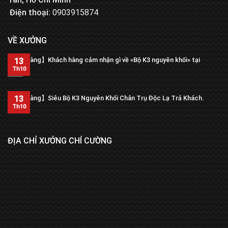
Điện thoại:
0903915874
VỀ XƯỞNG
【Trả hàng】Khách hàng cảm nhận gì về «Bộ K3 nguyên khối» tại
13
xưởng?
Th10
13
【Trả hàng】Siêu Bộ K3 Nguyên Khối Chân Trụ Độc Lạ Trả Khách.
Th10
ĐỊA CHỈ XƯỞNG CHÍ CƯỜNG