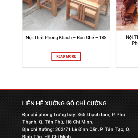
Nội T
Nội Thất Phòng Khách – Bàn Ghế – 188
Ph
READ MORE
LIÊN HỆ XƯỞNG GỖ CHÍ CƯỜNG
Địa chỉ phòng trưng bày: 365 thạch lam, P. Phú
Thạnh, Q. Tân Phú, Hồ Chí Minh.
Địa chỉ Xưởng: 302/71 Lê Đình Cẩn, P. Tân Tạo, Q.
Bình Tân, Hồ Chí Minh