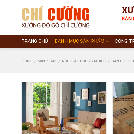
Skip
to
content
TRANG CHỦ
DANH MỤC SẢN PHẨM
CÔNG T
HOME
/
SẢN PHẨM
/
NỘI THẤT PHÒNG KHÁCH
/
BÀN GHẾ P