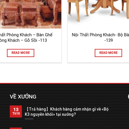
hất Phòng Khách – Bàn Ghế
Nội Thất Phòng Khách- Bộ Bà
òng Khách – Gỗ Sồi -113
-139
READ MORE
READ MORE
VỀ XƯỞNG
【Trả hàng】Khách hàng cảm nhận gì về «Bộ
13
Th10
K3 nguyên khối» tại xưởng?