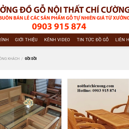
RÌNH
GIỚI THIỆU
KÊNH VIDEO
TIN TỨC ĐỒ GỖ
LIÊN 
HÒNG KHÁCH
/
GỒI SỒI