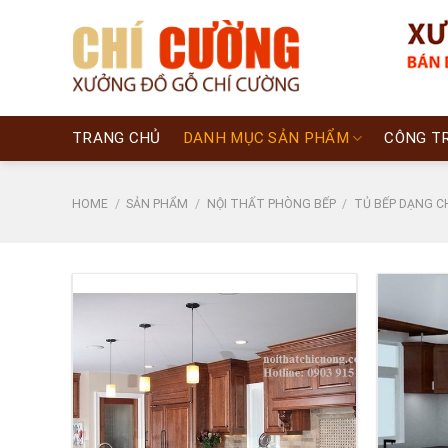
Skip
to
content
TRANG CHỦ
DANH MỤC SẢN PHẨM
CÔNG T
HOME
/
SẢN PHẨM
/
NỘI THẤT PHÒNG BẾP
/
TỦ BẾP DẠNG C