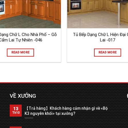
Dạng Chữ L Cho Nhà Phố – Gỗ
Tủ Bếp Dạng Chữ L Hiện Đại
Cẩm Lai Tự Nhiên -046
Lai -017
READ MORE
READ MORE
VỀ XƯỞNG
【Trả hàng】Khách hàng cảm nhận gì về «Bộ
13
Th10
K3 nguyên khối» tại xưởng?