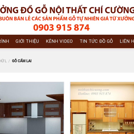
RÌNH
GIỚI THIỆU
KÊNH VIDEO
TIN TỨC ĐỒ GỖ
LIÊN 
HỮ L
/
GỖ CẨM LAI