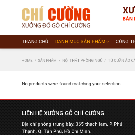
Skip
to
content
TRANG CHỦ
DANH MỤC SẢN PHẨM
CÔNG T
HOME
/
SẢN PHẨM
/
NỘI THẤT PHÒNG NGỦ
/
TỦ QUẦN ÁO C
No products were found matching your selection.
LIÊN HỆ XƯỞNG GỖ CHÍ CƯỜNG
Địa chỉ phòng trưng bày: 365 thạch lam, P. Phú
Thạnh, Q. Tân Phú, Hồ Chí Minh.