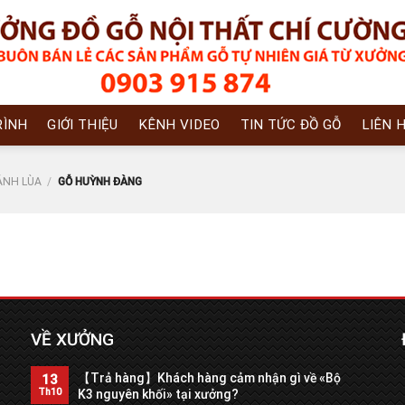
RÌNH
GIỚI THIỆU
KÊNH VIDEO
TIN TỨC ĐỒ GỖ
LIÊN 
ÁNH LÙA
/
GỖ HUỲNH ĐÀNG
VỀ XƯỞNG
【Trả hàng】Khách hàng cảm nhận gì về «Bộ
13
Th10
K3 nguyên khối» tại xưởng?