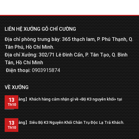
LIÊN HỆ XƯỞNG GỖ CHÍ CƯỜNG
Địa chỉ phòng trưng bày: 365 thạch lam, P. Phú Thạnh, Q.
Tân Phú, Hồ Chí Minh.
Địa chỉ Xưởng: 302/71 Lê Đình Cẩn, P. Tân Tạo, Q. Bình
Tân, Hồ Chí Minh
Điện thoại:
0903915874
VỀ XƯỞNG
【Trả hàng】Khách hàng cảm nhận gì về «Bộ K3 nguyên khối» tại
13
xưởng?
Th10
13
【Trả hàng】Siêu Bộ K3 Nguyên Khối Chân Trụ Độc Lạ Trả Khách.
Th10