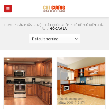
Skip
0
to
content
HOME
/
SẢN PHẨM
/
NỘI THẤT PHÒNG BẾP
/
TỦ BẾP CỔ ĐIỂN CHÂU
ÂU
/
GỖ CẨM LAI