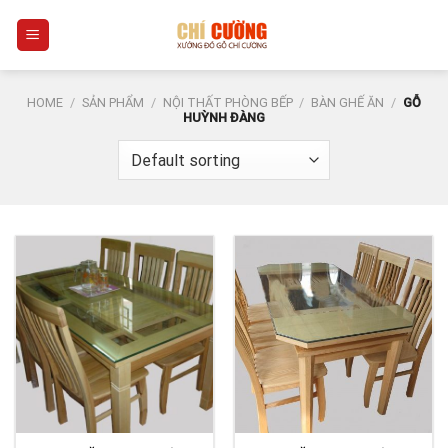
Skip
0
to
content
HOME
/
SẢN PHẨM
/
NỘI THẤT PHÒNG BẾP
/
BÀN GHẾ ĂN
/
GỖ
HUỲNH ĐÀNG