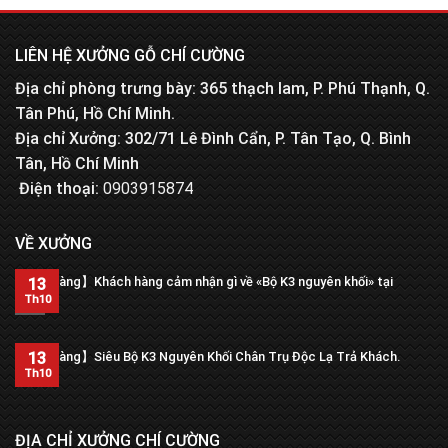
LIÊN HỆ XƯỞNG GỖ CHÍ CƯỜNG
Địa chỉ phòng trưng bày: 365 thạch lam, P. Phú Thạnh, Q.
Tân Phú, Hồ Chí Minh.
Địa chỉ Xưởng: 302/71 Lê Đình Cẩn, P. Tân Tạo, Q. Bình
Tân, Hồ Chí Minh
Điện thoại:
0903915874
VỀ XƯỞNG
【Trả hàng】Khách hàng cảm nhận gì về «Bộ K3 nguyên khối» tại
13
xưởng?
Th10
13
【Trả hàng】Siêu Bộ K3 Nguyên Khối Chân Trụ Độc Lạ Trả Khách.
Th10
ĐỊA CHỈ XƯỞNG CHÍ CƯỜNG